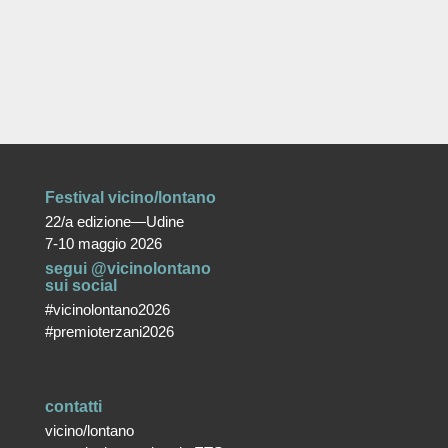
Festival vicino/lontano
22/a edizione—Udine
7-10 maggio 2026
segui @vicinolontano
sui social
#vicinolontano2026
#premioterzani2026
contatti
vicino/lontano