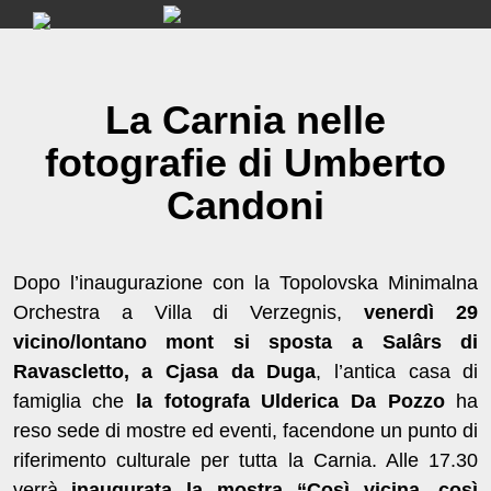
Skip
to
content
La Carnia nelle
fotografie di Umberto
Candoni
Dopo l’inaugurazione con la Topolovska Minimalna
Orchestra a Villa di Verzegnis,
venerdì 29
vicino/lontano mont si sposta a Salârs di
Ravascletto, a Cjasa da Duga
, l’antica casa di
famiglia che
la fotografa Ulderica Da Pozzo
ha
reso sede di mostre ed eventi, facendone un punto di
riferimento culturale per tutta la Carnia. Alle 17.30
verrà
inaugurata la mostra “Così vicina, così