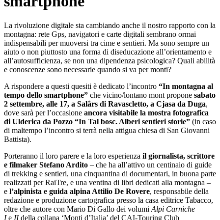
smartphone
La rivoluzione digitale sta cambiando anche il nostro rapporto con la
montagna: rete Gps, navigatori e carte digitali sembrano ormai
indispensabili per muoversi tra cime e sentieri. Ma sono sempre un
aiuto o non piuttosto una forma di diseducazione all’orientamento e
all’autosufficienza, se non una dipendenza psicologica? Quali abilità
e conoscenze sono necessarie quando si va per monti?
A rispondere a questi quesiti è dedicato l’incontro
“In montagna al
tempo dello smartphone”
che vicino/lontano mont propone
sabato
2 settembre, alle 17, a Sal
â
rs di Ravascletto, a Cjasa da Duga
,
dove sarà per l’occasione
ancora visitabile la mostra fotografica
di Ulderica da Pozzo “In Tal bosc. Alberi sentieri storie”
(in caso
di maltempo l’incontro si terrà nella attigua chiesa di San Giovanni
Battista).
Porteranno il loro parere e la loro esperienza
il giornalista, scrittore
e filmaker Stefano Ardito
– che ha all’attivo un centinaio di guide
di trekking e sentieri, una cinquantina di documentari, in buona parte
realizzati per RaiTre, e una ventina di libri dedicati alla montagna –
e
l’alpinista e guida alpina Attilio De Rovere
, responsabile della
redazione e produzione cartografica presso la casa editrice Tabacco,
oltre che autore con Mario Di Gallo dei vo­lumi
Alpi Carniche
I
e
II
della collana ‘Monti d’Italia’ del CAI-Touring Club