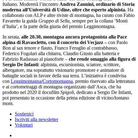
Italiano
.
Modererà l’incontro
Andrea Zannini, ordinario di Storia
moderna all’Università di Udine, oltre che esperto alpinista.
Ha
collaborato con ALP e altre riviste di montagna, ha curato con Fabio
Favaretto la guida
Gruppo di Sella,
sempre per la collana ‘Monti
d’Italia’, e fa parte della giuria del premio Leggimontagna.
In serata,
alle 20.30, montagna ancora protagonista alla Pace
alpina di Ravascletto, con il concerto dei Vecjazz –
con Paolo
Bon al sax tenore e flauto, Franco Feruglio al contrabbasso,
Federico Fogolari alla chitarra, Claudio Giusto alla batteria e
Fabrizio Radassao al pianoforte –
che rende omaggio alla figura di
Sergio De Infanti
: alpinista, escursionista, sciatore, scrittore,
albergatore, ma soprattutto visionario promotore e animatore di
battaglie sociali in favore della sua terra. L’iniziativa è condivisa
con
Leggimontagna/Cortomontagna
, premio riservato alla letteratura
e ai cortometraggi di montagna organizzato dall’Asca, che ha
prodotto nel 2020 il docufilm
Spigoli
, dedicato a Sergio De Infanti,
poi presentato in occasione della prima edizione di vicino/lontano
mont.
Sostienici
Iscriviti alla newsletter
Volontari