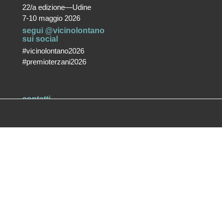
22/a edizione—Udine
7-10 maggio 2026
segui @vicinolontano
sui social
#vicinolontano2026
#premioterzani2026
contatti
vicino/lontano
associazione culturale ETS
T +39 0432 287171
info@vicinolontano.it
P.Iva 02357370309
sede
via Francesco Crispi 47
33100 Udine