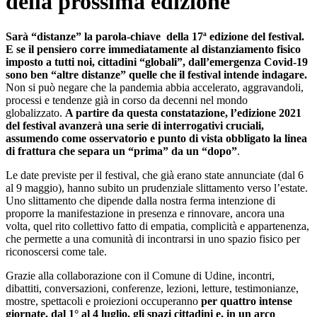
della prossima edizione
Sarà “distanze”
la parola-chiave della 17ª edizione del festival.
E se il
pensiero corre immediatamente al distanziamento fisico
imposto a tutti noi, cittadini “globali”, dall’emergenza Covid-19
sono
ben “altre distanze” quelle che il festival intende indagare.
Non si può negare che la pandemia abbia accelerato, aggravandoli,
processi e tendenze già in corso da decenni nel mondo
globalizzato.
A partire da questa constatazione, l’edizione 2021
del festival avanzerà una serie di interrogativi cruciali,
assumendo come osservatorio e punto di vista obbligato la linea
di frattura che separa un “prima” da un “dopo”
.
Le date previste per il festival, che già erano state annunciate (dal 6
al 9 maggio), hanno subito un prudenziale slittamento verso l’estate.
Uno slittamento che dipende dalla nostra ferma intenzione di
proporre la manifestazione in presenza e rinnovare, ancora una
volta, quel rito collettivo fatto di empatia, complicità e appartenenza,
che permette a una comunità di incontrarsi in uno spazio fisico per
riconoscersi come tale.
Grazie alla collaborazione con il Comune di Udine, incontri,
dibattiti, conversazioni, conferenze, lezioni, letture, testimonianze,
mostre, spettacoli e proiezioni occuperanno
per quattro intense
giornate, dal 1° al 4 luglio, gli spazi cittadini e, in un arco