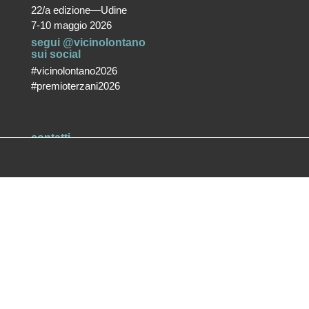
22/a edizione—Udine
7-10 maggio 2026
segui @vicinolontano
sui social
#vicinolontano2026
#premioterzani2026
contatti
vicino/lontano
associazione culturale ETS
T +39 0432 287171
info@vicinolontano.it
P.Iva 02357370309
sede
via Francesco Crispi 47
33100 Udine