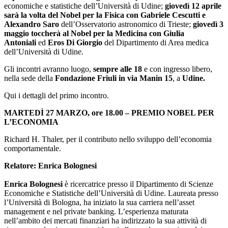
economiche e statistiche dell’Università di Udine;
giovedì 12 aprile
sarà la volta del Nobel per la Fisica con Gabriele Cescutti e
Alexandro Saro
dell’Osservatorio astronomico di Trieste;
giovedì 3
maggio toccherà al Nobel per la Medicina con Giulia
Antoniali
ed
Eros Di Giorgio
del Dipartimento di Area medica
dell’Università di Udine.
Gli incontri avranno luogo,
sempre alle 18
e con ingresso libero,
nella sede della
Fondazione Friuli in via Manin 15
, a
Udine.
Qui i dettagli del primo incontro.
MARTEDÌ 27 MARZO, ore 18.00 – PREMIO NOBEL PER
L’ECONOMIA
Richard H. Thaler, per il contributo nello sviluppo dell’economia
comportamentale.
Relatore: Enrica Bolognesi
Enrica Bolognesi
è ricercatrice presso il Dipartimento di Scienze
Economiche e Statistiche dell’Università di Udine. Laureata presso
l’Università di Bologna, ha iniziato la sua carriera nell’asset
management e nel private banking. L’esperienza maturata
nell’ambito dei mercati finanziari ha indirizzato la sua attività di