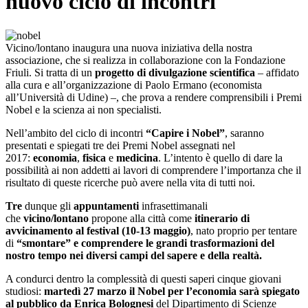
nuovo ciclo di incontri
Vicino/lontano inaugura una nuova iniziativa della nostra
associazione, che si realizza in collaborazione con la Fondazione
Friuli. Si tratta di un
progetto di divulgazione scientifica
– affidato
alla cura e all’organizzazione di Paolo Ermano (economista
all’Università di Udine) –, che prova a rendere comprensibili i Premi
Nobel e la scienza ai non specialisti.
Nell’ambito del ciclo di incontri
“Capire i Nobel”
, saranno
presentati e spiegati tre dei Premi Nobel assegnati nel
2017:
economia
,
fisica
e
medicina
. L’intento è quello di dare la
possibilità ai non addetti ai lavori di comprendere l’importanza che il
risultato di queste ricerche può avere nella vita di tutti noi.
Tre
dunque gli
appuntamenti
infrasettimanali
che
vicino/lontano
propone alla città come
itinerario di
avvicinamento al festival (10-13 maggio)
, nato proprio per tentare
di
“smontare” e comprendere le grandi trasformazioni del
nostro tempo nei diversi campi del sapere e della realtà.
A condurci dentro la complessità di questi saperi cinque giovani
studiosi:
martedì 27 marzo il Nobel per l’economia sarà spiegato
al pubblico da
Enrica Bolognesi
del Dipartimento di Scienze