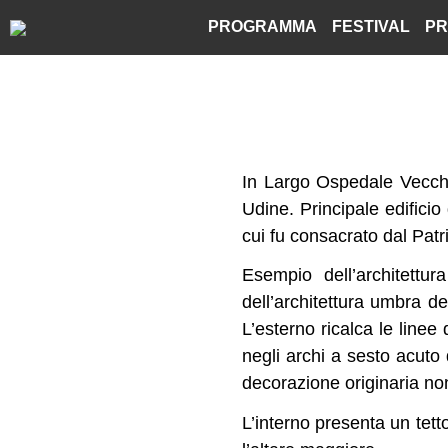
Skip
PROGRAMMA
FESTIVAL
PR
to
content
In Largo Ospedale Vecchi
Udine. Principale edificio
cui fu consacrato dal Pat
Esempio dell’architettur
dell’architettura umbra d
L’esterno ricalca le linee 
negli archi a sesto acuto 
decorazione originaria no
L’interno presenta un tetto