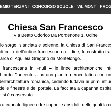
EMIO TERZANI
CONCORSO SCUOLE
V/L MONT
PROG
Chiesa San Francesco
Via Beato Odorico Da Pordenone 1, Udine
o sorge, slanciata e solenne, la Chiesa di San Francesc
 di culto dell’ordine francescano a Udine, fu costruito tra
riarca di Aquileia Gregorio da Montelongo.
a francescana in Friuli – le linee architettoniche inf
el tardo Duecento -, ha una pianta a croce latina con un
dell’architettura romanica, cedendo tuttavia ai primi influs
delle finestre e del portale. La facciata a capanna ospi
n si è conservata.
 a capriate lignee e tre cappelle absidali, delle quali la 