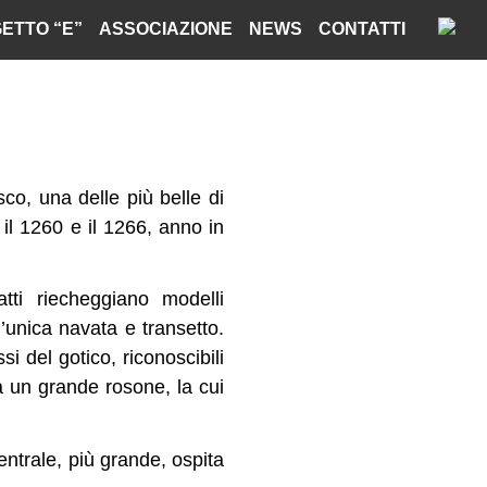
ETTO “E”
ASSOCIAZIONE
NEWS
CONTATTI
o, una delle più belle di
 il 1260 e il 1266, anno in
atti riecheggiano modelli
’unica navata e transetto.
si del gotico, riconoscibili
ta un grande rosone, la cui
centrale, più grande, ospita