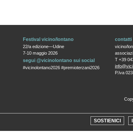
Festival vicino/lontano
contatti
22/a edizione—Udine
vicino/lo
7-10 maggio 2026
associaz
T +39 04
segui @vicinolontano sui social
info@vici
#vicinolontano2026 #premioterzani2026
P.Iva 02
Copy
SOSTIENICI