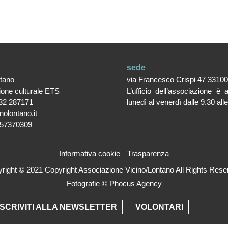
sede
ntano
via Francesco Crispi 47 3310
ione culturale ETS
L’ufficio dell’associazione è 
32 287171
lunedì al venerdì dalle 9.30 all
nolontano.it
357370309
Informativa cookie
Trasparenza
right © 2021 Copyright Associazione Vicino/Lontano All Rights Rese
Fotografie © Phocus Agency
Creative by
Pop Com Studio
ISCRIVITI ALLA NEWSLETTER
VOLONTARI