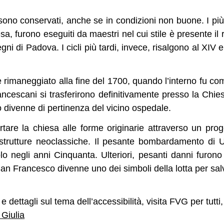
i sono conservati, anche se in condizioni non buone. I più
sa, furono eseguiti da maestri nel cui stile è presente il 
gni di Padova. I cicli più tardi, invece, risalgono al XI
e rimaneggiato alla fine del 1700, quando l’interno fu co
rancescani si trasferirono definitivamente presso la Chie
divenne di pertinenza del vicino ospedale.
tare la chiesa alle forme originarie attraverso un proge
astrutture neoclassiche. Il pesante bombardamento di 
lo negli anni Cinquanta. Ulteriori, pesanti danni furono
San Francesco divenne uno dei simboli della lotta per salv
 dettagli sul tema dell’accessibilità, visita FVG per tutti,
 Giulia