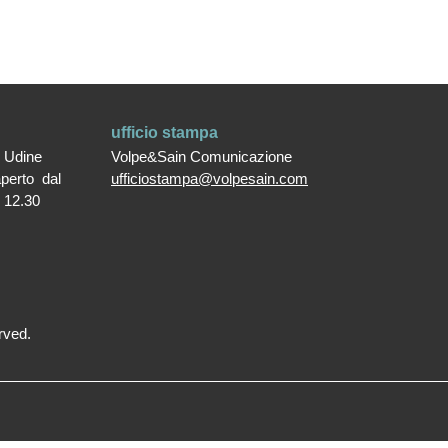
ufficio stampa
0 Udine
Volpe&Sain Comunicazione
aperto dal
ufficiostampa@volpesain.com
e 12.30
rved.