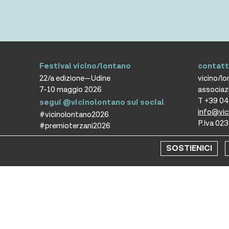
Festival vicino/lontano
contatt
22/a edizione—Udine
vicino/l
7-10 maggio 2026
associaz
T +39 0
segui @vicinolontano sui social
info@vic
#vicinolontano2026
P.Iva 0
#premioterzani2026
SOSTIENICI
Copyr