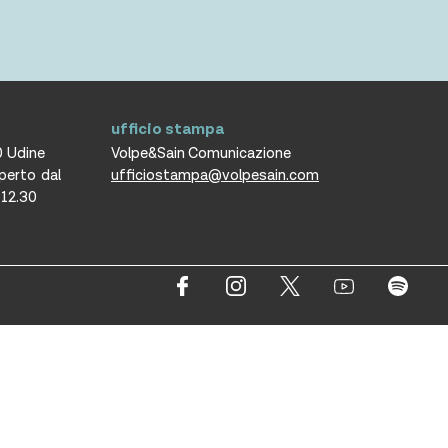
ufficio stampa
0 Udine
Volpe&Sain Comunicazione
aperto dal
ufficiostampa@volpesain.com
e 12.30
erved.