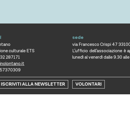
i
sede
ontano
via Francesco Crispi 47 3310
ione culturale ETS
L’ufficio dell’associazione è 
432 287171
lunedì al venerdì dalle 9.30 all
inolontano.it
2357370309
ISCRIVITI ALLA NEWSLETTER
VOLONTARI
Informativa cookie
Trasparenza
ight © 2021 Copyright Associazione Vicino/Lontano All Rights Res
Fotografie © Phocus Agency
Creative by
Pop Com Studio