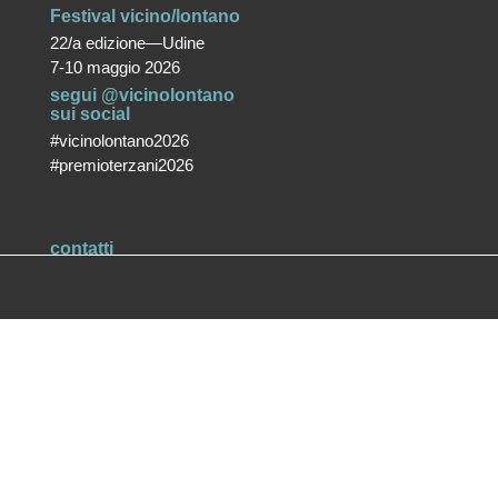
Festival vicino/lontano
22/a edizione—Udine
7-10 maggio 2026
segui @vicinolontano
sui social
#vicinolontano2026
#premioterzani2026
contatti
vicino/lontano
associazione culturale ETS
T +39 0432 287171
info@vicinolontano.it
P.Iva 02357370309
sede
via Francesco Crispi 47