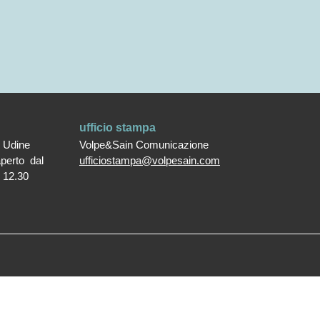
ufficio stampa
0 Udine
Volpe&Sain Comunicazione
aperto dal
ufficiostampa@volpesain.com
e 12.30
rved.