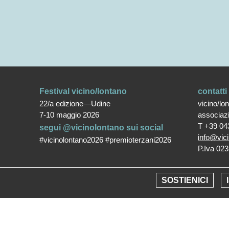
Festival vicino/lontano
contatti
22/a edizione—Udine
vicino/lo
7-10 maggio 2026
associaz
T +39 04
segui @vicinolontano sui social
info@vici
#vicinolontano2026 #premioterzani2026
P.Iva 02
SOSTIENICI
Copy