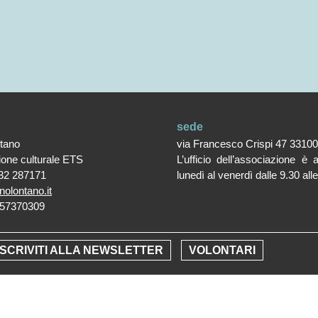
sede
ntano
via Francesco Crispi 47 3310
ione culturale ETS
L’ufficio dell’associazione è 
32 287171
lunedì al venerdì dalle 9.30 all
nolontano.it
357370309
Informativa cookie
Trasparenza
ISCRIVITI ALLA NEWSLETTER
VOLONTARI
right © 2021 Copyright Associazione Vicino/Lontano All Rights Rese
Fotografie © Phocus Agency
Creative by
Pop Com Studio